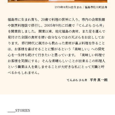
1970年8月16日生まれ / 福島市松川町出身
福島市に生まれ育ち、20歳で料理の世界に入り、市内の会席旅館
や割烹料理店で修行し、2005年9月に35歳で「てんぷら ひら井」
を開業致しました。 開業以来、地元福島の食材、また足を運んで
見付けた全国の食材を使い自分ならではの天ぷらをお出ししてお
ります。 修行時代に親方から教わった素材が喜ぶ料理を作ること
は、お客様を喜ばせることに繋がるという「美味しい」への探究
心を一生持ち続けて行きたいと思っています。 「美味しい料理で
お客様を笑顔にする」 そんな素晴らしいことが出来るこの料理人
という職業は人を楽しませることが大好きな私にとって天職と呼
べるかもしれません。
平井 真一朗
てんぷら ひら井
STORIES