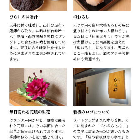
ひら井の味噌汁
梅おろし
天丼に付く味噌汁。出汁は昆布・
天つゆ用の白い大根おろしの脇に
鰹節から取り、味噌は仙台味噌・
盛り付けられた赤い大根おろし。
八丁味噌・西京味噌を独自にブレ
見た目は「紅葉おろし」ですが実
ンドした合わせ味噌を使用してい
は大根おろしに南高梅を加えた
ます。天丼に合う味噌汁を作るた
「梅おろし」になります。天ぷら
めにさまざまな工夫が施されてい
とご一緒もよし、酒のアテや箸休
ます。
めにも最適です。
毎日変わる花瓶の生花
看板のロゴについて
カウンター向かいと、個室に飾ら
ライトアップされた木の看板。そ
れた花瓶には、その季節に合った
こに刻まれた「てんぷら ひら井」
生花が毎日生けられております。
の文字は店主の母親が書いたもの
季節の移ろいを花で感じて頂く。
です。「店の看板は母の字で」と