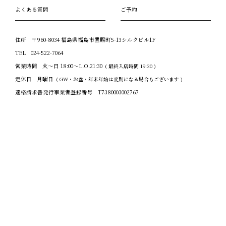
よくある質問
ご予約
住所
〒960-8034 福島県福島市置賜町5-13シルクビル1F
TEL
024-522-7064
営業時間
火～日 18:00～L.O.21:30
( 最終入店時間 19:30 )
定休日
月曜日
( GW・お盆・年末年始は変則になる場合もございます )
適格請求書発行事業者登録番号
T7380003002767