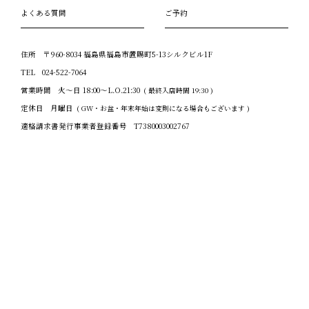
よくある質問
ご予約
住所
〒960-8034 福島県福島市置賜町5-13シルクビル1F
TEL
024-522-7064
営業時間
火～日 18:00～L.O.21:30
( 最終入店時間 19:30 )
定休日
月曜日
( GW・お盆・年末年始は変則になる場合もございます )
適格請求書発行事業者登録番号
T7380003002767