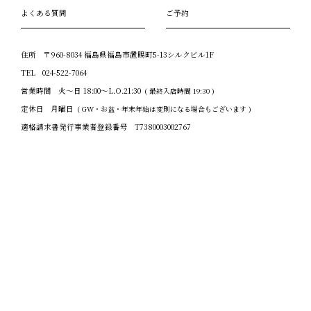
よくある質問
ご予約
住所
〒960-8034 福島県福島市置賜町5-13シルクビル1F
TEL
024-522-7064
営業時間
火～日 18:00～L.O.21:30
( 最終入店時間 19:30 )
定休日
月曜日
( GW・お盆・年末年始は変則になる場合もございます )
適格請求書発行事業者登録番号
T7380003002767